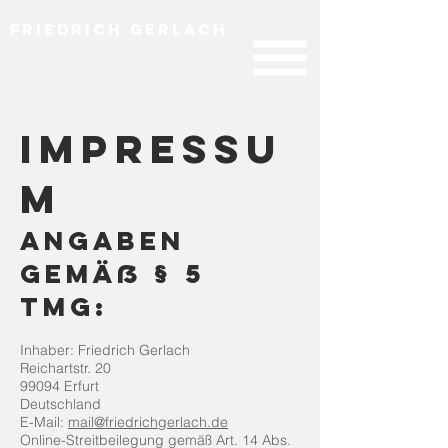
Friedrich Gerlach
Impressu
m
Angaben
gemäß § 5
TMG:
Inhaber: Friedrich Gerlach
Reichartstr. 20
99094 Erfurt
Deutschland
E-Mail:
mail@friedrichgerlach.de
Online-Streitbeilegung gemäß Art. 14 Abs.