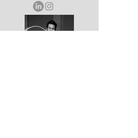
Do not hesitate to contact me to
discuss a possible project or learn
more about my work.
Contact
mail@friedrichgerlach.de
Impressum
Datenschutzerklärung
© 2022 by Friedrich Gerlach